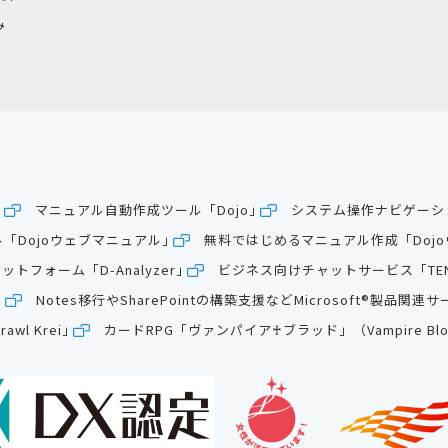
み
」
マニュアル自動作成ツール「Dojo」
システム操作ナビゲーショ
「Dojoウェブマニュアル」
無料ではじめるマニュアル作成「Doj
フォーム「D-Analyzer」
ビジネス向けチャットサービス「TE
」
Notes移行やSharePointの構築支援などMicrosoft®製品関連サ
l Krei」
カードRPG「ヴァンパイア♰ブラッド」（Vampire Blo