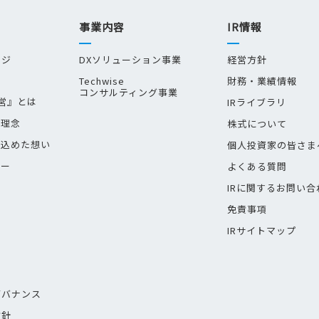
事業内容
IR情報
ージ
DXソリューション事業
経営方針
Techwise
財務・業績情報
コンサルティング事業
経営』とは
IRライブラリ
業理念
株式について
に込めた想い
個人投資家の皆さま
トー
よくある質問
IRに関するお問い合
免責事項
IRサイトマップ
ス
ガバナンス
方針