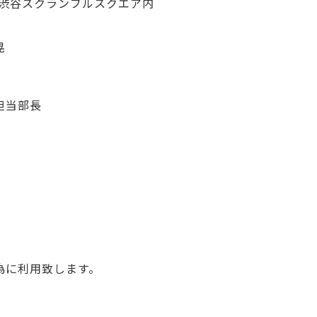
rk 渋谷スクランブルスクエア内
晃
担当部長
為に利用致します。