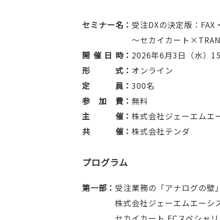
セミナー名
受注DXの決定版：FA
～セカイカート×TRA
開催日時
2026年6月3日（水）15:
形式
オンライン
定員
300名
参加費
無料
主催
株式会社ジェーエムエ
共催
株式会社テンダ
プログラム
第一部
受注業務の「アナログの壁」
株式会社ジェーエムエーシ
セカイカート ECスペシャ