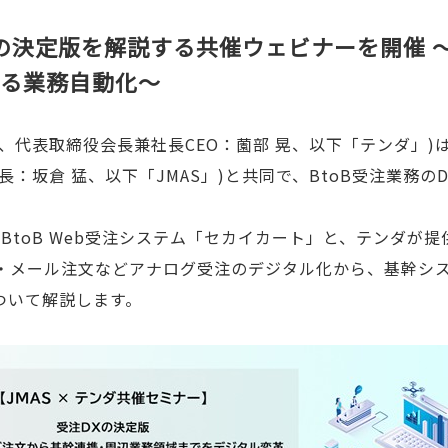
Xの決定版を解説する共催ウェビナーを開催 
現する業務自動化～
、代表取締役会長兼社長CEO：薗部 晃、以下「テンダ」
：坂倉 猛、以下「JMAS」)と共同で、BtoB受注業務
BtoB Web受注システム「セカイカート」と、テンダが
FAX・メール注文などアナログ受注のデジタル化から、基幹
ついて解説します。