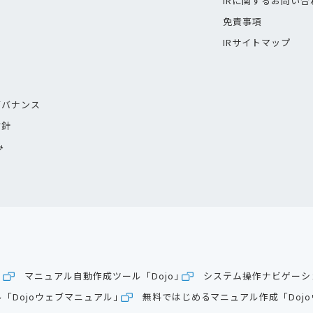
IRに関するお問い合
免責事項
IRサイトマップ
ス
ガバナンス
方針
み
」
マニュアル自動作成ツール「Dojo」
システム操作ナビゲーショ
「Dojoウェブマニュアル」
無料ではじめるマニュアル作成「Doj