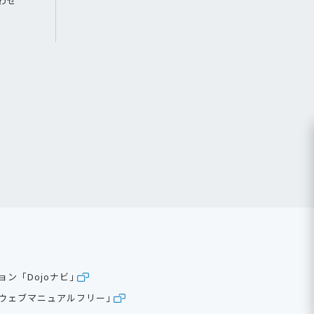
わせ
ン「Dojoナビ」
oウェブマニュアルフリー」