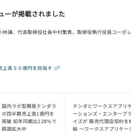
ビューが掲載されました
長小林謙、代表取締役社長中村繁貴、取締役執行役員コーポ
で売上高５０億円を目指す
国内ラボ型開発テンダラ
テンダとワークスアプリ
ボ四半期売上高1億円を
ーションズ・エンタープ
突破 前年同期比128％で
イズが 販売代理店契約を
順調拡大中
結 ～ワークスアプリケー