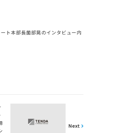
レート本部長薗部晃のインタビュー内
ケ
ラ
締
Next
シ